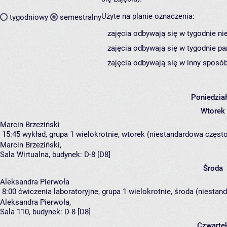
Użyte na planie oznaczenia:
tygodniowy
semestralny
zajęcia odbywają się w tygodnie ni
zajęcia odbywają się w tygodnie pa
zajęcia odbywają się w inny sposób
Poniedzia
Wtorek
Marcin Brzeziński
15:45
wykład, grupa 1
wielokrotnie, wtorek (niestandardowa częstot
Marcin Brzeziński
,
Sala Wirtualna,
budynek:
D-8 [D8]
Środa
Aleksandra Pierwoła
8:00
ćwiczenia laboratoryjne, grupa 1
wielokrotnie, środa (niestand
Aleksandra Pierwoła
,
Sala 110,
budynek:
D-8 [D8]
Czwarte