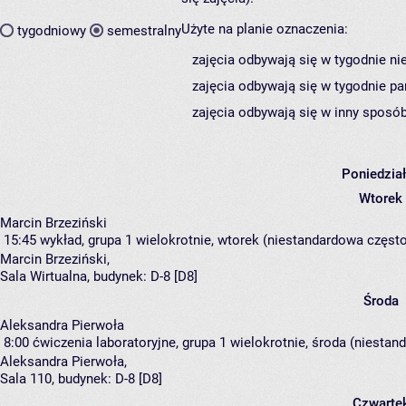
Użyte na planie oznaczenia:
tygodniowy
semestralny
zajęcia odbywają się w tygodnie ni
zajęcia odbywają się w tygodnie pa
zajęcia odbywają się w inny sposób
Poniedzia
Wtorek
Marcin Brzeziński
15:45
wykład, grupa 1
wielokrotnie, wtorek (niestandardowa częstot
Marcin Brzeziński
,
Sala Wirtualna,
budynek:
D-8 [D8]
Środa
Aleksandra Pierwoła
8:00
ćwiczenia laboratoryjne, grupa 1
wielokrotnie, środa (niestand
Aleksandra Pierwoła
,
Sala 110,
budynek:
D-8 [D8]
Czwarte