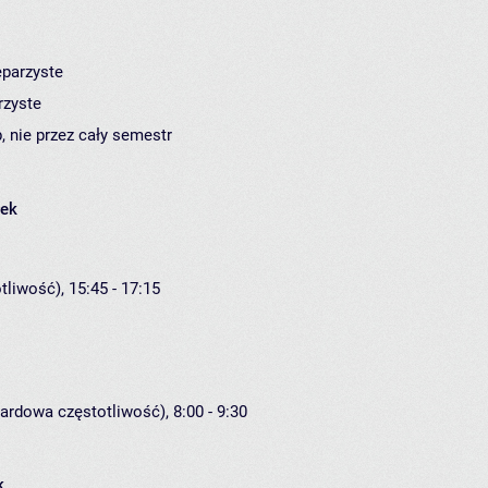
eparzyste
rzyste
, nie przez cały semestr
łek
liwość), 15:45 - 17:15
ardowa częstotliwość), 8:00 - 9:30
k