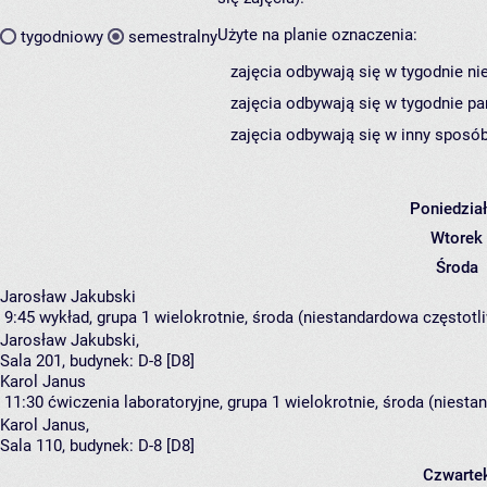
Użyte na planie oznaczenia:
tygodniowy
semestralny
zajęcia odbywają się w tygodnie ni
zajęcia odbywają się w tygodnie pa
zajęcia odbywają się w inny sposób
Poniedzia
Wtorek
Środa
Jarosław Jakubski
9:45
wykład, grupa 1
wielokrotnie, środa (niestandardowa częstotli
Jarosław Jakubski
,
Sala 201,
budynek:
D-8 [D8]
Karol Janus
11:30
ćwiczenia laboratoryjne, grupa 1
wielokrotnie, środa (niesta
Karol Janus
,
Sala 110,
budynek:
D-8 [D8]
Czwarte