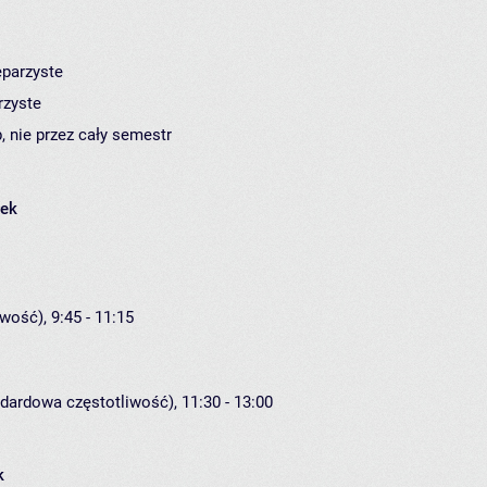
eparzyste
rzyste
, nie przez cały semestr
łek
wość), 9:45 - 11:15
ndardowa częstotliwość), 11:30 - 13:00
k