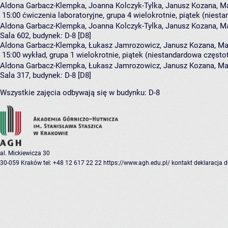
Aldona Garbacz-Klempka, Joanna Kolczyk-Tylka, Janusz Kozana, Ma
15:00
ćwiczenia laboratoryjne, grupa 4
wielokrotnie, piątek (niest
Aldona Garbacz-Klempka
,
Joanna Kolczyk-Tylka
,
Janusz Kozana
,
Ma
Sala 602,
budynek:
D-8 [D8]
Aldona Garbacz-Klempka, Łukasz Jamrozowicz, Janusz Kozana, Mar
15:00
wykład, grupa 1
wielokrotnie, piątek (niestandardowa częstot
Aldona Garbacz-Klempka
,
Łukasz Jamrozowicz
,
Janusz Kozana
,
Ma
Sala 317,
budynek:
D-8 [D8]
Wszystkie zajęcia odbywają się w budynku:
D-8
al. Mickiewicza 30
30-059 Kraków
tel: +48 12 617 22 22
https://www.agh.edu.pl/
kontakt
deklaracja 