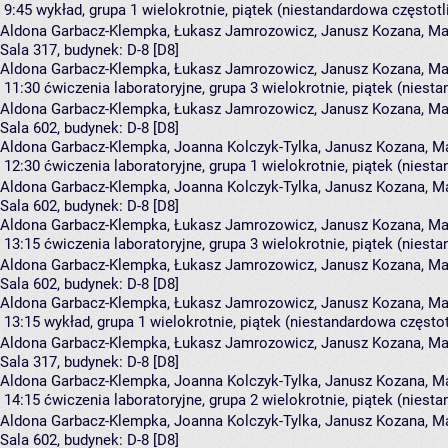
9:45
wykład, grupa 1
wielokrotnie, piątek (niestandardowa częstotli
Aldona Garbacz-Klempka
,
Łukasz Jamrozowicz
,
Janusz Kozana
,
Ma
Sala 317,
budynek:
D-8 [D8]
Aldona Garbacz-Klempka, Łukasz Jamrozowicz, Janusz Kozana, Mar
11:30
ćwiczenia laboratoryjne, grupa 3
wielokrotnie, piątek (niest
Aldona Garbacz-Klempka
,
Łukasz Jamrozowicz
,
Janusz Kozana
,
Ma
Sala 602,
budynek:
D-8 [D8]
Aldona Garbacz-Klempka, Joanna Kolczyk-Tylka, Janusz Kozana, Ma
12:30
ćwiczenia laboratoryjne, grupa 1
wielokrotnie, piątek (niest
Aldona Garbacz-Klempka
,
Joanna Kolczyk-Tylka
,
Janusz Kozana
,
Ma
Sala 602,
budynek:
D-8 [D8]
Aldona Garbacz-Klempka, Łukasz Jamrozowicz, Janusz Kozana, Mar
13:15
ćwiczenia laboratoryjne, grupa 3
wielokrotnie, piątek (niest
Aldona Garbacz-Klempka
,
Łukasz Jamrozowicz
,
Janusz Kozana
,
Ma
Sala 602,
budynek:
D-8 [D8]
Aldona Garbacz-Klempka, Łukasz Jamrozowicz, Janusz Kozana, Mar
13:15
wykład, grupa 1
wielokrotnie, piątek (niestandardowa częstot
Aldona Garbacz-Klempka
,
Łukasz Jamrozowicz
,
Janusz Kozana
,
Ma
Sala 317,
budynek:
D-8 [D8]
Aldona Garbacz-Klempka, Joanna Kolczyk-Tylka, Janusz Kozana, Ma
14:15
ćwiczenia laboratoryjne, grupa 2
wielokrotnie, piątek (niest
Aldona Garbacz-Klempka
,
Joanna Kolczyk-Tylka
,
Janusz Kozana
,
Ma
Sala 602,
budynek:
D-8 [D8]