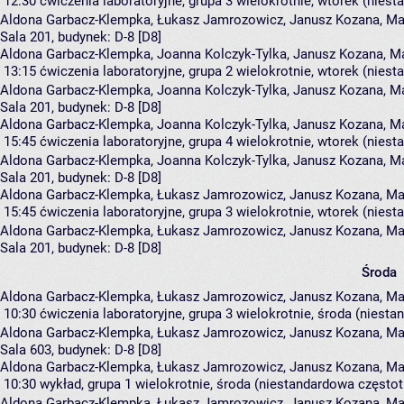
12:30
ćwiczenia laboratoryjne, grupa 3
wielokrotnie, wtorek (niest
Aldona Garbacz-Klempka
,
Łukasz Jamrozowicz
,
Janusz Kozana
,
Ma
Sala 201,
budynek:
D-8 [D8]
Aldona Garbacz-Klempka, Joanna Kolczyk-Tylka, Janusz Kozana, Ma
13:15
ćwiczenia laboratoryjne, grupa 2
wielokrotnie, wtorek (niest
Aldona Garbacz-Klempka
,
Joanna Kolczyk-Tylka
,
Janusz Kozana
,
Ma
Sala 201,
budynek:
D-8 [D8]
Aldona Garbacz-Klempka, Joanna Kolczyk-Tylka, Janusz Kozana, Ma
15:45
ćwiczenia laboratoryjne, grupa 4
wielokrotnie, wtorek (niest
Aldona Garbacz-Klempka
,
Joanna Kolczyk-Tylka
,
Janusz Kozana
,
Ma
Sala 201,
budynek:
D-8 [D8]
Aldona Garbacz-Klempka, Łukasz Jamrozowicz, Janusz Kozana, Mar
15:45
ćwiczenia laboratoryjne, grupa 3
wielokrotnie, wtorek (niest
Aldona Garbacz-Klempka
,
Łukasz Jamrozowicz
,
Janusz Kozana
,
Ma
Sala 201,
budynek:
D-8 [D8]
Środa
Aldona Garbacz-Klempka, Łukasz Jamrozowicz, Janusz Kozana, Mar
10:30
ćwiczenia laboratoryjne, grupa 3
wielokrotnie, środa (niesta
Aldona Garbacz-Klempka
,
Łukasz Jamrozowicz
,
Janusz Kozana
,
Ma
Sala 603,
budynek:
D-8 [D8]
Aldona Garbacz-Klempka, Łukasz Jamrozowicz, Janusz Kozana, Mar
10:30
wykład, grupa 1
wielokrotnie, środa (niestandardowa częstotl
Aldona Garbacz-Klempka
,
Łukasz Jamrozowicz
,
Janusz Kozana
,
Ma