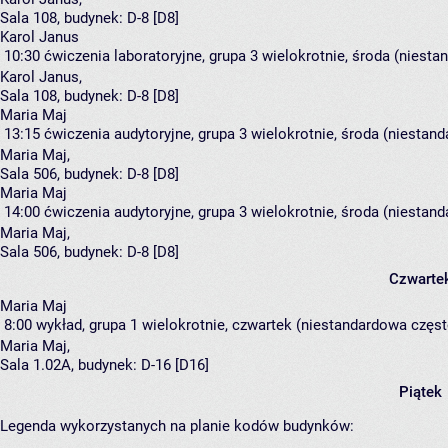
Sala 108,
budynek:
D-8 [D8]
Karol Janus
10:30
ćwiczenia laboratoryjne, grupa 3
wielokrotnie, środa (niesta
Karol Janus
,
Sala 108,
budynek:
D-8 [D8]
Maria Maj
13:15
ćwiczenia audytoryjne, grupa 3
wielokrotnie, środa (niestand
Maria Maj
,
Sala 506,
budynek:
D-8 [D8]
Maria Maj
14:00
ćwiczenia audytoryjne, grupa 3
wielokrotnie, środa (niestand
Maria Maj
,
Sala 506,
budynek:
D-8 [D8]
Czwarte
Maria Maj
8:00
wykład, grupa 1
wielokrotnie, czwartek (niestandardowa często
Maria Maj
,
Sala 1.02A,
budynek:
D-16 [D16]
Piątek
Legenda wykorzystanych na planie kodów budynków: