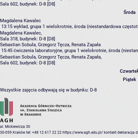
Sala 602,
budynek:
D-8 [D8]
Środa
Magdalena Kawalec
13:15
wykład, grupa 1
wielokrotnie, środa (niestandardowa częstotl
Magdalena Kawalec
,
Sala 318,
budynek:
D-8 [D8]
Sebastian Sobula, Grzegorz Tęcza, Renata Zapała
15:45
ćwiczenia laboratoryjne, grupa 1
wielokrotnie, środa (niesta
Sebastian Sobula
,
Grzegorz Tęcza
,
Renata Zapała
,
Sala 602,
budynek:
D-8 [D8]
Czwarte
Piątek
Wszystkie zajęcia odbywają się w budynku:
D-8
al. Mickiewicza 30
30-059 Kraków
tel: +48 12 617 22 22
https://www.agh.edu.pl/
kontakt
deklaracja 