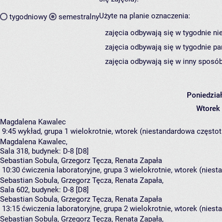
Użyte na planie oznaczenia:
tygodniowy
semestralny
zajęcia odbywają się w tygodnie ni
zajęcia odbywają się w tygodnie pa
zajęcia odbywają się w inny sposób
Poniedzia
Wtorek
Magdalena Kawalec
9:45
wykład, grupa 1
wielokrotnie, wtorek (niestandardowa częstotl
Magdalena Kawalec
,
Sala 318,
budynek:
D-8 [D8]
Sebastian Sobula, Grzegorz Tęcza, Renata Zapała
10:30
ćwiczenia laboratoryjne, grupa 3
wielokrotnie, wtorek (niest
Sebastian Sobula
,
Grzegorz Tęcza
,
Renata Zapała
,
Sala 602,
budynek:
D-8 [D8]
Sebastian Sobula, Grzegorz Tęcza, Renata Zapała
13:15
ćwiczenia laboratoryjne, grupa 2
wielokrotnie, wtorek (niest
Sebastian Sobula
,
Grzegorz Tęcza
,
Renata Zapała
,