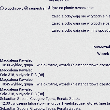
Użyte na planie oznaczenia:
tygodniowy
semestralny
zajęcia odbywają się w tygodnie ni
zajęcia odbywają się w tygodnie pa
zajęcia odbywają się w inny sposób
Poniedzia
Wtorek
Magdalena Kawalec
10:30
wykład, grupa 1
wielokrotnie, wtorek (niestandardowa częstot
Magdalena Kawalec
,
Sala 318,
budynek:
D-8 [D8]
Magdalena Kawalec
10:45
wykład, grupa 1
wielokrotnie, wtorek (niestandardowa częstot
Magdalena Kawalec
,
Sala 318,
budynek:
D-8 [D8]
Sebastian Sobula, Grzegorz Tęcza, Renata Zapała
12:30
ćwiczenia laboratoryjne, grupa 1
wielokrotnie, wtorek (niest
Sebastian Sobula
,
Grzegorz Tęcza
,
Renata Zapała
,