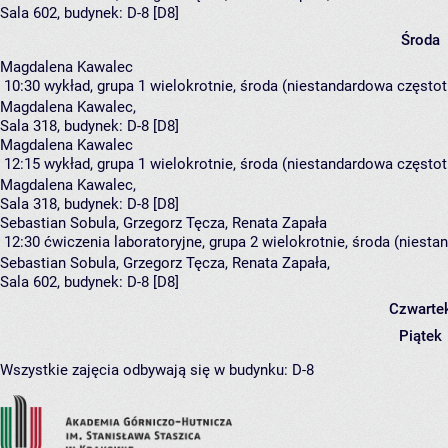
Sala 602,
budynek:
D-8 [D8]
Środa
Magdalena Kawalec
10:30
wykład, grupa 1
wielokrotnie, środa (niestandardowa częstotl
Magdalena Kawalec
,
Sala 318,
budynek:
D-8 [D8]
Magdalena Kawalec
12:15
wykład, grupa 1
wielokrotnie, środa (niestandardowa częstotl
Magdalena Kawalec
,
Sala 318,
budynek:
D-8 [D8]
Sebastian Sobula, Grzegorz Tęcza, Renata Zapała
12:30
ćwiczenia laboratoryjne, grupa 2
wielokrotnie, środa (niesta
Sebastian Sobula
,
Grzegorz Tęcza
,
Renata Zapała
,
Sala 602,
budynek:
D-8 [D8]
Czwarte
Piątek
Wszystkie zajęcia odbywają się w budynku:
D-8