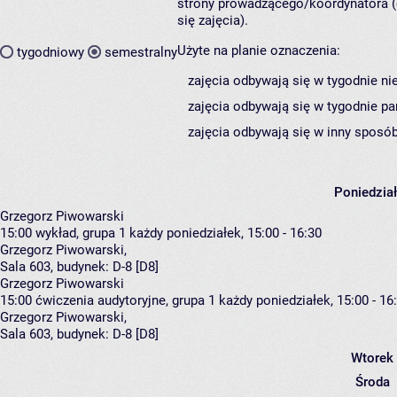
strony prowadzącego/koordynatora (
się zajęcia).
Użyte na planie oznaczenia:
tygodniowy
semestralny
zajęcia odbywają się w tygodnie ni
zajęcia odbywają się w tygodnie pa
zajęcia odbywają się w inny sposób
Poniedzia
Grzegorz Piwowarski
15:00
wykład, grupa 1
każdy poniedziałek, 15:00 - 16:30
Grzegorz Piwowarski
,
Sala 603,
budynek:
D-8 [D8]
Grzegorz Piwowarski
15:00
ćwiczenia audytoryjne, grupa 1
każdy poniedziałek, 15:00 - 16
Grzegorz Piwowarski
,
Sala 603,
budynek:
D-8 [D8]
Wtorek
Środa