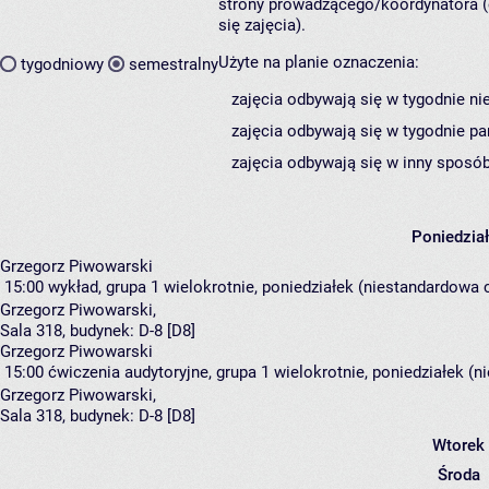
strony prowadzącego/koordynatora (
się zajęcia).
Użyte na planie oznaczenia:
tygodniowy
semestralny
zajęcia odbywają się w tygodnie ni
zajęcia odbywają się w tygodnie pa
zajęcia odbywają się w inny sposób
Poniedzia
Grzegorz Piwowarski
15:00
wykład, grupa 1
wielokrotnie, poniedziałek (niestandardowa c
Grzegorz Piwowarski
,
Sala 318,
budynek:
D-8 [D8]
Grzegorz Piwowarski
15:00
ćwiczenia audytoryjne, grupa 1
wielokrotnie, poniedziałek (n
Grzegorz Piwowarski
,
Sala 318,
budynek:
D-8 [D8]
Wtorek
Środa