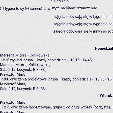
Użyte na planie oznaczenia:
tygodniowy
semestralny
zajęcia odbywają się w tygodnie ni
zajęcia odbywają się w tygodnie pa
zajęcia odbywają się w inny sposób
Poniedzia
Marzena Mitoraj-Królikowska
13:15
wykład, grupa 1
każdy poniedziałek, 13:15 - 14:45
Marzena Mitoraj-Królikowska
,
Sala 2.19,
budynek:
B-8 [B8]
Krzysztof Mars
15:00
ćwiczenia projektowe, grupa 1
każdy poniedziałek, 15:00 - 16
Krzysztof Mars
,
Sala 2.19,
budynek:
B-8 [B8]
Wtorek
Krzysztof Mars
13:15
ćwiczenia laboratoryjne, grupa 2
co drugi wtorek (parzyste), 
Krzysztof Mars
,