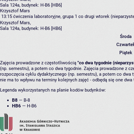
Sala 124a,
budynek:
H-B6 [HB6]
Krzysztof Mars
13:15
ćwiczenia laboratoryjne, grupa 1
co drugi wtorek (nieparzyste
Krzysztof Mars
,
Sala 124a,
budynek:
H-B6 [HB6]
Środa
Czwarte
Piątek
Zajęcia prowadzone z częstotliwością
"co dwa tygodnie (nieparzys
(np. semestru), a potem co dwa tygodnie. Zajęcia prowadzone z cz
rozpoczęcia cyklu dydaktycznego (np. semestru), a potem co dwa ty
nie ma to wpływu na terminy kolejnych zajęć - odbędą się one dwa 
Legenda wykorzystanych na planie kodów budynków:
B8
—
B-8
HB6
—
H-B6