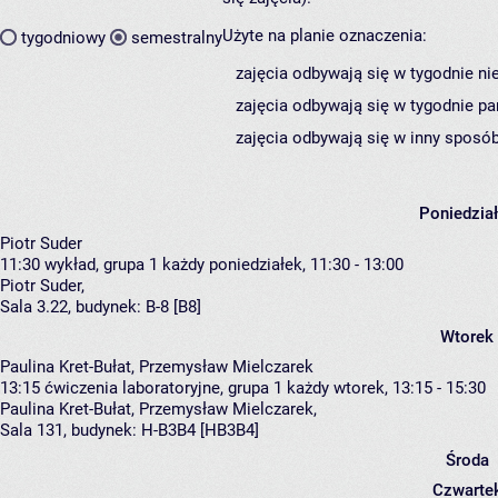
Użyte na planie oznaczenia:
tygodniowy
semestralny
zajęcia odbywają się w tygodnie ni
zajęcia odbywają się w tygodnie pa
zajęcia odbywają się w inny sposób
Poniedzia
Piotr Suder
11:30
wykład, grupa 1
każdy poniedziałek, 11:30 - 13:00
Piotr Suder
,
Sala 3.22,
budynek:
B-8 [B8]
Wtorek
Paulina Kret-Bułat, Przemysław Mielczarek
13:15
ćwiczenia laboratoryjne, grupa 1
każdy wtorek, 13:15 - 15:30
Paulina Kret-Bułat
,
Przemysław Mielczarek
,
Sala 131,
budynek:
H-B3B4 [HB3B4]
Środa
Czwarte