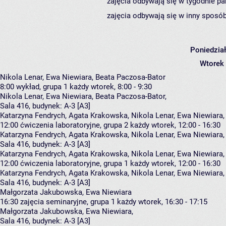
zajęcia odbywają się w tygodnie pa
zajęcia odbywają się w inny sposób
Poniedzia
Wtorek
Nikola Lenar, Ewa Niewiara, Beata Paczosa-Bator
8:00
wykład, grupa 1
każdy wtorek, 8:00 - 9:30
Nikola Lenar
,
Ewa Niewiara
,
Beata Paczosa-Bator
,
Sala 416,
budynek:
A-3 [A3]
Katarzyna Fendrych, Agata Krakowska, Nikola Lenar, Ewa Niewiara
12:00
ćwiczenia laboratoryjne, grupa 2
każdy wtorek, 12:00 - 16:30
Katarzyna Fendrych
,
Agata Krakowska
,
Nikola Lenar
,
Ewa Niewiara
Sala 416,
budynek:
A-3 [A3]
Katarzyna Fendrych, Agata Krakowska, Nikola Lenar, Ewa Niewiara
12:00
ćwiczenia laboratoryjne, grupa 1
każdy wtorek, 12:00 - 16:30
Katarzyna Fendrych
,
Agata Krakowska
,
Nikola Lenar
,
Ewa Niewiara
Sala 416,
budynek:
A-3 [A3]
Małgorzata Jakubowska, Ewa Niewiara
16:30
zajęcia seminaryjne, grupa 1
każdy wtorek, 16:30 - 17:15
Małgorzata Jakubowska
,
Ewa Niewiara
,
Sala 416,
budynek:
A-3 [A3]