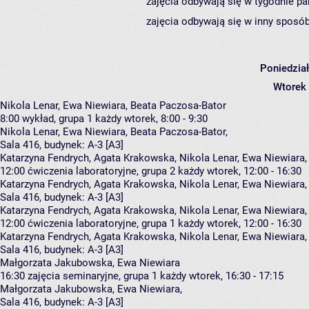
zajęcia odbywają się w tygodnie pa
zajęcia odbywają się w inny sposób
Poniedzia
Wtorek
Nikola Lenar, Ewa Niewiara, Beata Paczosa-Bator
8:00
wykład, grupa 1
każdy wtorek, 8:00 - 9:30
Nikola Lenar
,
Ewa Niewiara
,
Beata Paczosa-Bator
,
Sala 416,
budynek:
A-3 [A3]
Katarzyna Fendrych, Agata Krakowska, Nikola Lenar, Ewa Niewiara
12:00
ćwiczenia laboratoryjne, grupa 2
każdy wtorek, 12:00 - 16:30
Katarzyna Fendrych
,
Agata Krakowska
,
Nikola Lenar
,
Ewa Niewiara
Sala 416,
budynek:
A-3 [A3]
Katarzyna Fendrych, Agata Krakowska, Nikola Lenar, Ewa Niewiara
12:00
ćwiczenia laboratoryjne, grupa 1
każdy wtorek, 12:00 - 16:30
Katarzyna Fendrych
,
Agata Krakowska
,
Nikola Lenar
,
Ewa Niewiara
Sala 416,
budynek:
A-3 [A3]
Małgorzata Jakubowska, Ewa Niewiara
16:30
zajęcia seminaryjne, grupa 1
każdy wtorek, 16:30 - 17:15
Małgorzata Jakubowska
,
Ewa Niewiara
,
Sala 416,
budynek:
A-3 [A3]