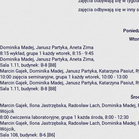
zajęcia odbywają się w tygod
zajęcia odbywają się w inny 
Poniedz
Wtor
Dominika Madej, Janusz Partyka, Aneta Zima
8:15
wykład, grupa 1
każdy wtorek, 8:15 - 9:45
Dominika Madej
,
Janusz Partyka
,
Aneta Zima
,
Sala 1.11,
budynek:
B-8 [B8]
Marcin Gajek, Dominika Madej, Janusz Partyka, Katarzyna Pasiut, 
10:00
zajęcia seminaryjne, grupa 1
każdy wtorek, 10:00 - 13:00
Marcin Gajek
,
Dominika Madej
,
Janusz Partyka
,
Katarzyna Pasiut
,
R
Sala 1.11,
budynek:
B-8 [B8]
Śro
Marcin Gajek, Ilona Jastrzębska, Radosław Lach, Dominika Madej, 
Wójcik
8:00
ćwiczenia laboratoryjne, grupa 1
każda środa, 8:00 - 12:30
Marcin Gajek
,
Ilona Jastrzębska
,
Radosław Lach
,
Dominika Madej
,
Wójcik
,
Sala 108,
budynek:
B-6 [B6]