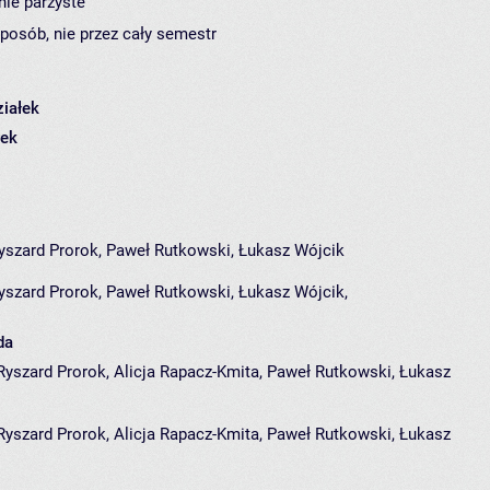
nie parzyste
sposób, nie przez cały semestr
iałek
ek
Ryszard Prorok, Paweł Rutkowski, Łukasz Wójcik
yszard Prorok
,
Paweł Rutkowski
,
Łukasz Wójcik
,
da
Ryszard Prorok, Alicja Rapacz-Kmita, Paweł Rutkowski, Łukasz
Ryszard Prorok
,
Alicja Rapacz-Kmita
,
Paweł Rutkowski
,
Łukasz