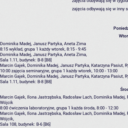
zajęcia odbywają się w tygod
zajęcia odbywają się w inny 
Poniedz
Wtor
Dominika Madej, Janusz Partyka, Aneta Zima
8:15
wykład, grupa 1
każdy wtorek, 8:15 - 9:45
Dominika Madej
,
Janusz Partyka
,
Aneta Zima
,
Sala 1.11,
budynek:
B-8 [B8]
Marcin Gajek, Dominika Madej, Janusz Partyka, Katarzyna Pasiut, 
10:00
zajęcia seminaryjne, grupa 1
każdy wtorek, 10:00 - 13:00
Marcin Gajek
,
Dominika Madej
,
Janusz Partyka
,
Katarzyna Pasiut
,
R
Sala 1.11,
budynek:
B-8 [B8]
Śro
Marcin Gajek, Ilona Jastrzębska, Radosław Lach, Dominika Madej, 
Wójcik
8:00
ćwiczenia laboratoryjne, grupa 1
każda środa, 8:00 - 12:30
Marcin Gajek
,
Ilona Jastrzębska
,
Radosław Lach
,
Dominika Madej
,
Wójcik
,
Sala 108,
budynek:
B-6 [B6]