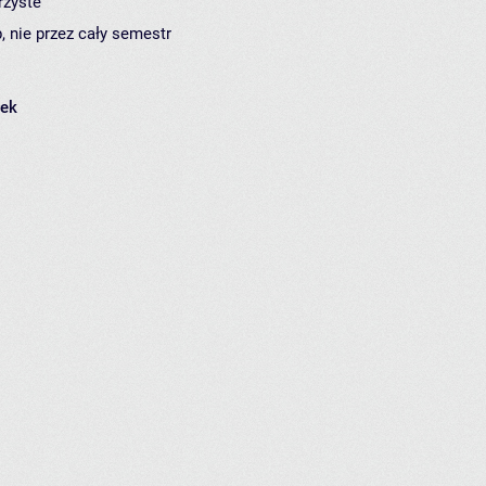
rzyste
, nie przez cały semestr
łek