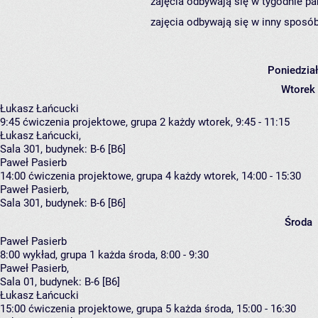
zajęcia odbywają się w tygodnie pa
zajęcia odbywają się w inny sposób
Poniedzia
Wtorek
Łukasz Łańcucki
9:45
ćwiczenia projektowe, grupa 2
każdy wtorek, 9:45 - 11:15
Łukasz Łańcucki
,
Sala 301,
budynek:
B-6 [B6]
Paweł Pasierb
14:00
ćwiczenia projektowe, grupa 4
każdy wtorek, 14:00 - 15:30
Paweł Pasierb
,
Sala 301,
budynek:
B-6 [B6]
Środa
Paweł Pasierb
8:00
wykład, grupa 1
każda środa, 8:00 - 9:30
Paweł Pasierb
,
Sala 01,
budynek:
B-6 [B6]
Łukasz Łańcucki
15:00
ćwiczenia projektowe, grupa 5
każda środa, 15:00 - 16:30