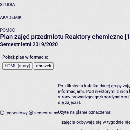
STUDIA
AKADEMIKI
POMOC
Plan zajęć przedmiotu Reaktory chemiczne 
Semestr letni 2019/2020
Pokaż plan w formacie:
HTML (stary)
obrazek
Po kliknięciu kafelka danej grupy za
informacjami. Pod niektórymi z nich k
strony prowadzącego/koordynatora (
się zajęcia).
Użyte na planie oznaczenia:
tygodniowy
semestralny
zajęcia odbywają się w tygodnie ni