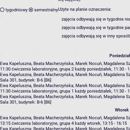
Użyte na planie oznaczenia:
tygodniowy
semestralny
zajęcia odbywają się w tygodnie ni
zajęcia odbywają się w tygodnie pa
zajęcia odbywają się w inny sposób
Poniedzia
Ewa Kapeluszna, Beata Macherzyńska, Marek Nocuń, Magdalena S
11:30
ćwiczenia laboratoryjne, grupa 2
każdy poniedziałek, 11:30 - 
Ewa Kapeluszna
,
Beata Macherzyńska
,
Marek Nocuń
,
Magdalena S
Sala 301,
budynek:
B-6 [B6]
Ewa Kapeluszna, Beata Macherzyńska, Marek Nocuń, Magdalena S
11:30
ćwiczenia laboratoryjne, grupa 1
każdy poniedziałek, 11:30 - 
Ewa Kapeluszna
,
Beata Macherzyńska
,
Marek Nocuń
,
Magdalena S
Sala 301,
budynek:
B-6 [B6]
Wtorek
Ewa Kapeluszna, Beata Macherzyńska, Marek Nocuń, Magdalena S
13:15
ćwiczenia laboratoryjne, grupa 4
każdy wtorek, 13:15 - 16:15
Ewa Kapeluszna
,
Beata Macherzyńska
,
Marek Nocuń
,
Magdalena S