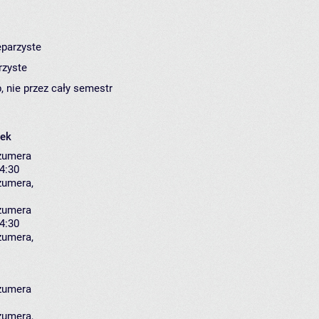
eparzyste
rzyste
, nie przez cały semestr
łek
zumera
14:30
zumera
,
zumera
14:30
zumera
,
zumera
zumera
,