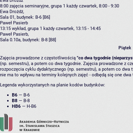
Ewa Drożdż
8:00
zajęcia seminaryjne, grupa 1
każdy czwartek, 8:00 - 9:30
Ewa Drożdż
,
Sala 01,
budynek:
B-6 [B6]
Paweł Pasierb
13:15
wykład, grupa 1
każdy czwartek, 13:15 - 14:45
Paweł Pasierb
,
Sala 0.10a,
budynek:
B-8 [B8]
Piątek
Zajęcia prowadzone z częstotliwością
"co dwa tygodnie (nieparzys
(np. semestru), a potem co dwa tygodnie. Zajęcia prowadzone z cz
rozpoczęcia cyklu dydaktycznego (np. semestru), a potem co dwa ty
nie ma to wpływu na terminy kolejnych zajęć - odbędą się one dwa 
Legenda wykorzystanych na planie kodów budynków:
B6
—
B-6
B8
—
B-8
HB6
—
H-B6