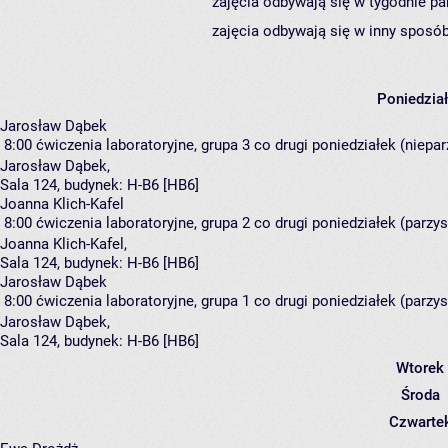
zajęcia odbywają się w tygodnie pa
zajęcia odbywają się w inny sposób
Poniedzia
Jarosław Dąbek
8:00
ćwiczenia laboratoryjne, grupa 3
co drugi poniedziałek (nieparz
Jarosław Dąbek
,
Sala 124,
budynek:
H-B6 [HB6]
Joanna Klich-Kafel
8:00
ćwiczenia laboratoryjne, grupa 2
co drugi poniedziałek (parzyst
Joanna Klich-Kafel
,
Sala 124,
budynek:
H-B6 [HB6]
Jarosław Dąbek
8:00
ćwiczenia laboratoryjne, grupa 1
co drugi poniedziałek (parzyst
Jarosław Dąbek
,
Sala 124,
budynek:
H-B6 [HB6]
Wtorek
Środa
Czwarte