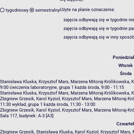
Użyte na planie oznaczenia:
tygodniowy
semestralny
zajęcia odbywają się w tygodnie ni
zajęcia odbywają się w tygodnie pa
zajęcia odbywają się w inny sposób
Poniedzia
Wtorek
Środa
Stanisława Kluska, Krzysztof Mars, Marzena Mitoraj-Królikowska,
9:00
ćwiczenia laboratoryjne, grupa 1
każda środa, 9:00 - 11:15
Stanisława Kluska
,
Krzysztof Mars
,
Marzena Mitoraj-Królikowska
,
K
Zbigniew Grzesik, Karol Kyzioł, Krzysztof Mars, Marzena Mitoraj-K
11:30
wykład, grupa 1
każda środa, 11:30 - 13:00
Zbigniew Grzesik
,
Karol Kyzioł
,
Krzysztof Mars
,
Marzena Mitoraj-Kr
Sala 117,
budynek:
A-3 [A3]
Czwarte
Zbigniew Grzesik, Stanisława Kluska, Karol Kyzioł, Krzysztof Mars