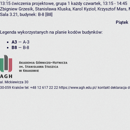
13:15
ćwiczenia projektowe, grupa 1
każdy czwartek, 13:15 - 14:45
Zbigniew Grzesik
,
Stanisława Kluska
,
Karol Kyzioł
,
Krzysztof Mars
,
Sala 3.21,
budynek:
B-8 [B8]
Piątek
Legenda wykorzystanych na planie kodów budynków:
A3
—
A-3
B8
—
B-8
al. Mickiewicza 30
30-059 Kraków
tel: +48 12 617 22 22
https://www.agh.edu.pl/
kontakt
deklaracja 