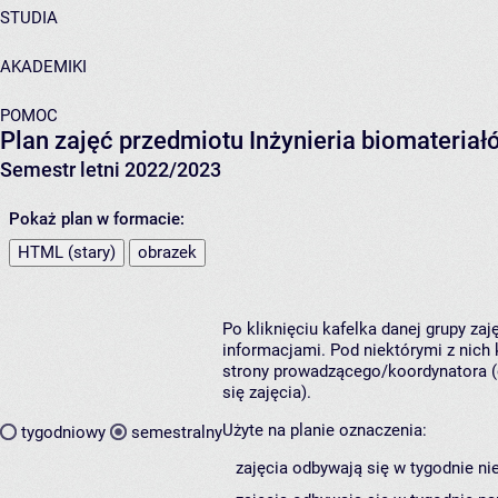
STUDIA
AKADEMIKI
POMOC
Plan zajęć przedmiotu Inżynieria biomateria
Semestr letni 2022/2023
Pokaż plan w formacie:
HTML (stary)
obrazek
Po kliknięciu kafelka danej grupy za
informacjami. Pod niektórymi z nich k
strony prowadzącego/koordynatora (
się zajęcia).
Użyte na planie oznaczenia:
tygodniowy
semestralny
zajęcia odbywają się w tygodnie ni