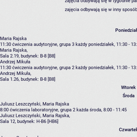
zajęcia odbywają się w tygodnie pa
zajęcia odbywają się w inny sposób
Poniedzia
Maria Rajska
11:30
ćwiczenia audytoryjne, grupa 3
każdy poniedziałek, 11:30 - 13
Maria Rajska
,
Sala 2.19,
budynek:
B-8 [B8]
Andrzej Mikuła
11:30
ćwiczenia audytoryjne, grupa 2
każdy poniedziałek, 11:30 - 13
Andrzej Mikuła
,
Sala 1.26,
budynek:
B-8 [B8]
Wtorek
Środa
Juliusz Leszczyński, Maria Rajska
8:00
ćwiczenia laboratoryjne, grupa 2
każda środa, 8:00 - 11:45
Juliusz Leszczyński
,
Maria Rajska
,
Sala 12,
budynek:
H-B6 [HB6]
Czwarte