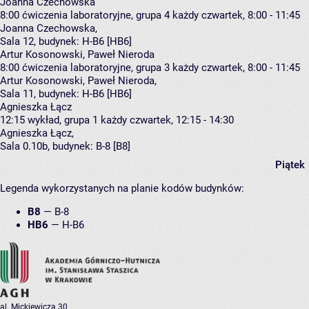
Joanna Czechowska
8:00
ćwiczenia laboratoryjne, grupa 4
każdy czwartek, 8:00 - 11:45
Joanna Czechowska
,
Sala 12,
budynek:
H-B6 [HB6]
Artur Kosonowski, Paweł Nieroda
8:00
ćwiczenia laboratoryjne, grupa 3
każdy czwartek, 8:00 - 11:45
Artur Kosonowski
,
Paweł Nieroda
,
Sala 11,
budynek:
H-B6 [HB6]
Agnieszka Łącz
12:15
wykład, grupa 1
każdy czwartek, 12:15 - 14:30
Agnieszka Łącz
,
Sala 0.10b,
budynek:
B-8 [B8]
Piątek
Legenda wykorzystanych na planie kodów budynków:
B8
—
B-8
HB6
—
H-B6
al. Mickiewicza 30