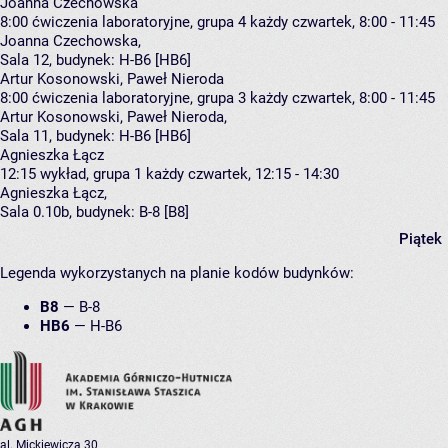
Joanna Czechowska
8:00
ćwiczenia laboratoryjne, grupa 4
każdy czwartek, 8:00 - 11:45
Joanna Czechowska
,
Sala 12,
budynek:
H-B6 [HB6]
Artur Kosonowski, Paweł Nieroda
8:00
ćwiczenia laboratoryjne, grupa 3
każdy czwartek, 8:00 - 11:45
Artur Kosonowski
,
Paweł Nieroda
,
Sala 11,
budynek:
H-B6 [HB6]
Agnieszka Łącz
12:15
wykład, grupa 1
każdy czwartek, 12:15 - 14:30
Agnieszka Łącz
,
Sala 0.10b,
budynek:
B-8 [B8]
Piątek
Legenda wykorzystanych na planie kodów budynków:
B8
—
B-8
HB6
—
H-B6
al. Mickiewicza 30