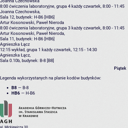
Joanna Czechowska
8:00
ćwiczenia laboratoryjne, grupa 4
każdy czwartek, 8:00 - 11:45
Joanna Czechowska
,
Sala 12,
budynek:
H-B6 [HB6]
Artur Kosonowski, Paweł Nieroda
8:00
ćwiczenia laboratoryjne, grupa 3
każdy czwartek, 8:00 - 11:45
Artur Kosonowski
,
Paweł Nieroda
,
Sala 11,
budynek:
H-B6 [HB6]
Agnieszka Łącz
12:15
wykład, grupa 1
każdy czwartek, 12:15 - 14:30
Agnieszka Łącz
,
Sala 0.10b,
budynek:
B-8 [B8]
Piątek
Legenda wykorzystanych na planie kodów budynków:
B8
—
B-8
HB6
—
H-B6
al. Mickiewicza 30