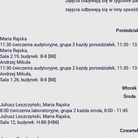
zajęcia odbywają się w tygodnie pa
zajęcia odbywają się w inny sposób
Poniedzia
Maria Rajska
11:30
ćwiczenia audytoryjne, grupa 3
każdy poniedziałek, 11:30 - 13
Maria Rajska
,
Sala 2.19,
budynek:
B-8 [B8]
Andrzej Mikuła
11:30
ćwiczenia audytoryjne, grupa 2
każdy poniedziałek, 11:30 - 13
Andrzej Mikuła
,
Sala 1.26,
budynek:
B-8 [B8]
Wtorek
Środa
Juliusz Leszczyński, Maria Rajska
8:00
ćwiczenia laboratoryjne, grupa 2
każda środa, 8:00 - 11:45
Juliusz Leszczyński
,
Maria Rajska
,
Sala 12,
budynek:
H-B6 [HB6]
Czwarte