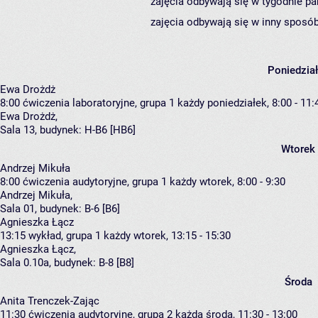
zajęcia odbywają się w tygodnie pa
zajęcia odbywają się w inny sposób
Poniedzia
Ewa Drożdż
8:00
ćwiczenia laboratoryjne, grupa 1
każdy poniedziałek, 8:00 - 11:
Ewa Drożdż
,
Sala 13,
budynek:
H-B6 [HB6]
Wtorek
Andrzej Mikuła
8:00
ćwiczenia audytoryjne, grupa 1
każdy wtorek, 8:00 - 9:30
Andrzej Mikuła
,
Sala 01,
budynek:
B-6 [B6]
Agnieszka Łącz
13:15
wykład, grupa 1
każdy wtorek, 13:15 - 15:30
Agnieszka Łącz
,
Sala 0.10a,
budynek:
B-8 [B8]
Środa
Anita Trenczek-Zając
11:30
ćwiczenia audytoryjne, grupa 2
każda środa, 11:30 - 13:00