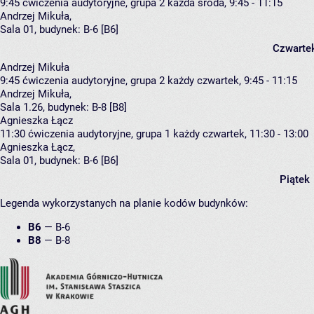
9:45
ćwiczenia audytoryjne, grupa 2
każda środa, 9:45 - 11:15
Andrzej Mikuła
,
Sala 01,
budynek:
B-6 [B6]
Czwarte
Andrzej Mikuła
9:45
ćwiczenia audytoryjne, grupa 2
każdy czwartek, 9:45 - 11:15
Andrzej Mikuła
,
Sala 1.26,
budynek:
B-8 [B8]
Agnieszka Łącz
11:30
ćwiczenia audytoryjne, grupa 1
każdy czwartek, 11:30 - 13:00
Agnieszka Łącz
,
Sala 01,
budynek:
B-6 [B6]
Piątek
Legenda wykorzystanych na planie kodów budynków:
B6
—
B-6
B8
—
B-8