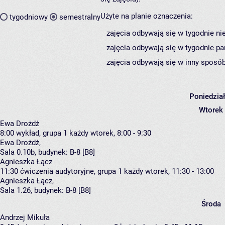
Użyte na planie oznaczenia:
tygodniowy
semestralny
zajęcia odbywają się w tygodnie ni
zajęcia odbywają się w tygodnie pa
zajęcia odbywają się w inny sposób
Poniedzia
Wtorek
Ewa Drożdż
8:00
wykład, grupa 1
każdy wtorek, 8:00 - 9:30
Ewa Drożdż
,
Sala 0.10b,
budynek:
B-8 [B8]
Agnieszka Łącz
11:30
ćwiczenia audytoryjne, grupa 1
każdy wtorek, 11:30 - 13:00
Agnieszka Łącz
,
Sala 1.26,
budynek:
B-8 [B8]
Środa
Andrzej Mikuła