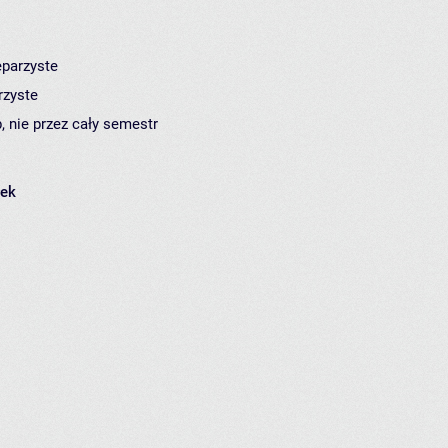
eparzyste
rzyste
, nie przez cały semestr
łek