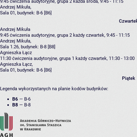
9:45
ćwiczenia audytoryjne, grupa 2
każda środa, 9:45 - 11:15
Andrzej Mikuła
,
Sala 01,
budynek:
B-6 [B6]
Czwarte
Andrzej Mikuła
9:45
ćwiczenia audytoryjne, grupa 2
każdy czwartek, 9:45 - 11:15
Andrzej Mikuła
,
Sala 1.26,
budynek:
B-8 [B8]
Agnieszka Łącz
11:30
ćwiczenia audytoryjne, grupa 1
każdy czwartek, 11:30 - 13:00
Agnieszka Łącz
,
Sala 01,
budynek:
B-6 [B6]
Piątek
Legenda wykorzystanych na planie kodów budynków:
B6
—
B-6
B8
—
B-8