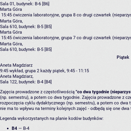
Sala 01,
budynek:
B-6 [B6]
Marta Góra
15:45
ćwiczenia laboratoryjne, grupa 8
co drugi czwartek (nieparzys
Marta Góra
,
Sala 610,
budynek:
B-5 [B5]
Marta Góra
15:45
ćwiczenia laboratoryjne, grupa 7
co drugi czwartek (nieparzys
Marta Góra
,
Sala 610,
budynek:
B-5 [B5]
Piątek
Aneta Magdziarz
9:45
wykład, grupa 2
każdy piątek, 9:45 - 11:15
Aneta Magdziarz
,
Sala 122,
budynek:
B-4 [B4]
Zajęcia prowadzone z częstotliwością
"co dwa tygodnie (nieparzys
(np. semestru), a potem co dwa tygodnie. Zajęcia prowadzone z cz
rozpoczęcia cyklu dydaktycznego (np. semestru), a potem co dwa ty
nie ma to wpływu na terminy kolejnych zajęć - odbędą się one dwa 
Legenda wykorzystanych na planie kodów budynków:
B4
—
B-4