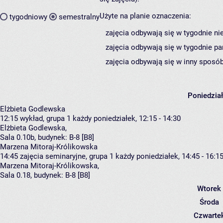
Użyte na planie oznaczenia:
tygodniowy
semestralny
zajęcia odbywają się w tygodnie ni
zajęcia odbywają się w tygodnie pa
zajęcia odbywają się w inny sposób
Poniedzia
Elżbieta Godlewska
12:15
wykład, grupa 1
każdy poniedziałek, 12:15 - 14:30
Elżbieta Godlewska
,
Sala 0.10b,
budynek:
B-8 [B8]
Marzena Mitoraj-Królikowska
14:45
zajęcia seminaryjne, grupa 1
każdy poniedziałek, 14:45 - 16:1
Marzena Mitoraj-Królikowska
,
Sala 0.18,
budynek:
B-8 [B8]
Wtorek
Środa
Czwarte