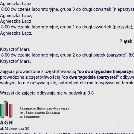
Agnieszka Łącz
8:00
ćwiczenia laboratoryjne, grupa 3
co drugi czwartek (nieparzyste
Agnieszka Łącz
,
Agnieszka Łącz
8:00
ćwiczenia laboratoryjne, grupa 1
co drugi czwartek (parzyste), 
Agnieszka Łącz
,
Piątek
Krzysztof Mars
8:00
ćwiczenia laboratoryjne, grupa 2
co drugi piątek (parzyste), 8:
Krzysztof Mars
,
Zajęcia prowadzone z częstotliwością
"co dwa tygodnie (nieparzys
prowadzone z częstotliwością
"co dwa tygodnie (parzyste)"
odbywaj
wolnym, to nie odbywają się, natomiast nie ma to wpływu na termin
Wszystkie zajęcia odbywają się w budynku:
B-8
al. Mickiewicza 30