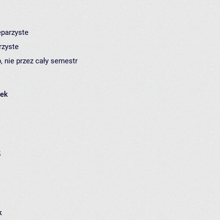
eparzyste
rzyste
, nie przez cały semestr
łek
5
k