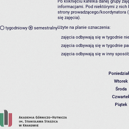
Po kliknięciu kafelka danej grupy za
informacjami. Pod niektórymi z nich k
strony prowadzącego/koordynatora (
się zajęcia).
Użyte na planie oznaczenia:
tygodniowy
semestralny
zajęcia odbywają się w tygodnie ni
zajęcia odbywają się w tygodnie pa
zajęcia odbywają się w inny sposób
Poniedzia
Wtorek
Środa
Czwarte
Piątek