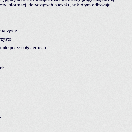
czy informacji dotyczących budynku, w którym odbywają
eparzyste
rzyste
, nie przez cały semestr
łek
k