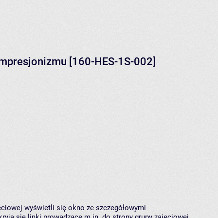
impresjonizmu [160-HES-1S-002]
jęciowej wyświetli się okno ze szczegółowymi
ryją się linki prowadzące m.in. do strony grupy zajęciowej,