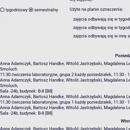
Użyte na planie oznaczenia:
tygodniowy
semestralny
zajęcia odbywają się w tygod
zajęcia odbywają się w tygod
zajęcia odbywają się w inny 
Poniedz
Anna Adamczyk, Bartosz Handke, Witold Jastrzębski, Magdalena L
Smoluch
11:30
ćwiczenia laboratoryjne, grupa 2
każdy poniedziałek, 11:30 - 
Anna Adamczyk
,
Bartosz Handke
,
Witold Jastrzębski
,
Magdalena L
Smoluch
,
Sala -24b,
budynek:
B-8 [B8]
Anna Adamczyk, Bartosz Handke, Witold Jastrzębski, Magdalena L
11:30
ćwiczenia laboratoryjne, grupa 1
każdy poniedziałek, 11:30 - 
Anna Adamczyk
,
Bartosz Handke
,
Witold Jastrzębski
,
Magdalena L
Sala -24b,
budynek:
B-8 [B8]
Wtor
Anna Adamczyk, Bartosz Handke, Witold Jastrzębski, Magdalena L