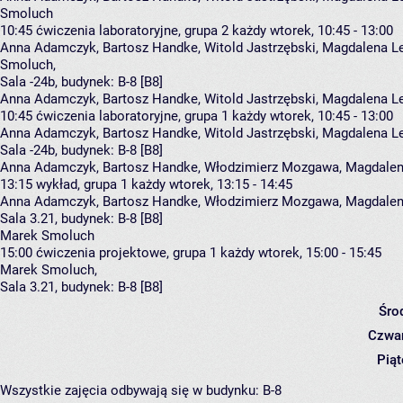
Smoluch
10:45
ćwiczenia laboratoryjne, grupa 2
każdy wtorek, 10:45 - 13:00
Anna Adamczyk
,
Bartosz Handke
,
Witold Jastrzębski
,
Magdalena L
Smoluch
,
Sala -24b,
budynek:
B-8 [B8]
Anna Adamczyk, Bartosz Handke, Witold Jastrzębski, Magdalena L
10:45
ćwiczenia laboratoryjne, grupa 1
każdy wtorek, 10:45 - 13:00
Anna Adamczyk
,
Bartosz Handke
,
Witold Jastrzębski
,
Magdalena L
Sala -24b,
budynek:
B-8 [B8]
Anna Adamczyk, Bartosz Handke, Włodzimierz Mozgawa, Magdalen
13:15
wykład, grupa 1
każdy wtorek, 13:15 - 14:45
Anna Adamczyk
,
Bartosz Handke
,
Włodzimierz Mozgawa
,
Magdalen
Sala 3.21,
budynek:
B-8 [B8]
Marek Smoluch
15:00
ćwiczenia projektowe, grupa 1
każdy wtorek, 15:00 - 15:45
Marek Smoluch
,
Sala 3.21,
budynek:
B-8 [B8]
Śro
Czwar
Piąt
Wszystkie zajęcia odbywają się w budynku:
B-8