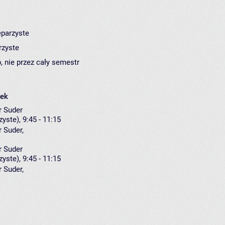
eparzyste
rzyste
, nie przez cały semestr
łek
r Suder
yste), 9:45 - 11:15
r Suder
,
r Suder
yste), 9:45 - 11:15
r Suder
,