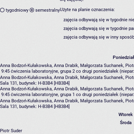
Użyte na planie oznaczenia:
tygodniowy
semestralny
zajęcia odbywają się w tygodnie ni
zajęcia odbywają się w tygodnie pa
zajęcia odbywają się w inny sposób
Poniedzia
Anna Bodzoń-Kułakowska, Anna Drabik, Małgorzata Suchanek, Piot
9:45
ćwiczenia laboratoryjne, grupa 2
co drugi poniedziałek (nieparz
Anna Bodzoń-Kułakowska
,
Anna Drabik
,
Małgorzata Suchanek
,
Piot
Sala 131,
budynek:
H-B3B4 [HB3B4]
Anna Bodzoń-Kułakowska, Anna Drabik, Małgorzata Suchanek, Piot
9:45
ćwiczenia laboratoryjne, grupa 1
co drugi poniedziałek (nieparz
Anna Bodzoń-Kułakowska
,
Anna Drabik
,
Małgorzata Suchanek
,
Piot
Sala 131,
budynek:
H-B3B4 [HB3B4]
Wtorek
Środa
Piotr Suder