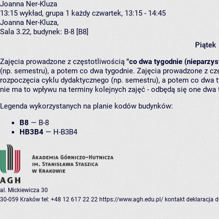
Joanna Ner-Kluza
13:15
wykład, grupa 1
każdy czwartek, 13:15 - 14:45
Joanna Ner-Kluza
,
Sala 3.22,
budynek:
B-8 [B8]
Piątek
Zajęcia prowadzone z częstotliwością
"co dwa tygodnie (nieparzys
(np. semestru), a potem co dwa tygodnie. Zajęcia prowadzone z cz
rozpoczęcia cyklu dydaktycznego (np. semestru), a potem co dwa ty
nie ma to wpływu na terminy kolejnych zajęć - odbędą się one dwa 
Legenda wykorzystanych na planie kodów budynków:
B8
—
B-8
HB3B4
—
H-B3B4
al. Mickiewicza 30
30-059 Kraków
tel: +48 12 617 22 22
https://www.agh.edu.pl/
kontakt
deklaracja 