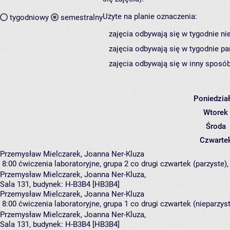
Użyte na planie oznaczenia:
tygodniowy
semestralny
zajęcia odbywają się w tygodnie ni
zajęcia odbywają się w tygodnie pa
zajęcia odbywają się w inny sposób
Poniedzia
Wtorek
Środa
Czwarte
Przemysław Mielczarek, Joanna Ner-Kluza
8:00
ćwiczenia laboratoryjne, grupa 2
co drugi czwartek (parzyste), 
Przemysław Mielczarek
,
Joanna Ner-Kluza
,
Sala 131,
budynek:
H-B3B4 [HB3B4]
Przemysław Mielczarek, Joanna Ner-Kluza
8:00
ćwiczenia laboratoryjne, grupa 1
co drugi czwartek (nieparzyste
Przemysław Mielczarek
,
Joanna Ner-Kluza
,
Sala 131,
budynek:
H-B3B4 [HB3B4]