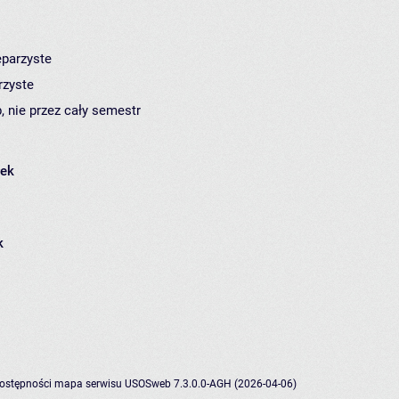
eparzyste
rzyste
, nie przez cały semestr
łek
k
dostępności
mapa serwisu
USOSweb 7.3.0.0-AGH (2026-04-06)