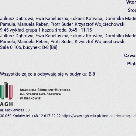
Wtor
Śro
Juliusz Dąbrowa, Ewa Kapeluszna, Łukasz Kotwica, Dominika Madej
Pamuła, Manuela Reben, Piotr Suder, Krzysztof Wojciechowski
9:45
wykład, grupa 1
każda środa, 9:45 - 11:15
Juliusz Dąbrowa
,
Ewa Kapeluszna
,
Łukasz Kotwica
,
Dominika Made
Pamuła
,
Manuela Reben
,
Piotr Suder
,
Krzysztof Wojciechowski
,
Sala 0.10b,
budynek:
B-8 [B8]
Czwar
Piąt
Wszystkie zajęcia odbywają się w budynku:
B-8
al. Mickiewicza 30
30-059 Kraków
tel: +48 12 617 22 22
https://www.agh.edu.pl/
kontakt
deklaracja 