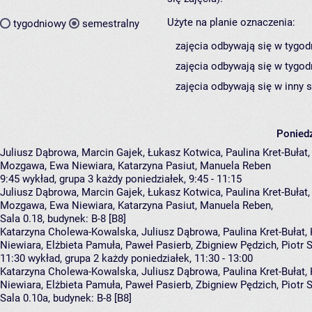
Użyte na planie oznaczenia:
tygodniowy
semestralny
zajęcia odbywają się w tygod
zajęcia odbywają się w tygod
zajęcia odbywają się w inny 
Poniedz
Juliusz Dąbrowa, Marcin Gajek, Łukasz Kotwica, Paulina Kret-Buła
Mozgawa, Ewa Niewiara, Katarzyna Pasiut, Manuela Reben
9:45
wykład, grupa 3
każdy poniedziałek, 9:45 - 11:15
Juliusz Dąbrowa
,
Marcin Gajek
,
Łukasz Kotwica
,
Paulina Kret-Bułat
Mozgawa
,
Ewa Niewiara
,
Katarzyna Pasiut
,
Manuela Reben
,
Sala 0.18,
budynek:
B-8 [B8]
Katarzyna Cholewa-Kowalska, Juliusz Dąbrowa, Paulina Kret-Bułat,
Niewiara, Elżbieta Pamuła, Paweł Pasierb, Zbigniew Pędzich, Piotr
11:30
wykład, grupa 2
każdy poniedziałek, 11:30 - 13:00
Katarzyna Cholewa-Kowalska
,
Juliusz Dąbrowa
,
Paulina Kret-Bułat
,
Niewiara
,
Elżbieta Pamuła
,
Paweł Pasierb
,
Zbigniew Pędzich
,
Piotr 
Sala 0.10a,
budynek:
B-8 [B8]