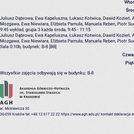
Wtor
Śro
Juliusz Dąbrowa, Ewa Kapeluszna, Łukasz Kotwica, Dawid Kozień, A
Mozgawa, Ewa Niewiara, Elżbieta Pamuła, Manuela Reben, Piotr Su
9:45
wykład, grupa 3
każda środa, 9:45 - 11:15
Juliusz Dąbrowa
,
Ewa Kapeluszna
,
Łukasz Kotwica
,
Dawid Kozień
,
Mozgawa
,
Ewa Niewiara
,
Elżbieta Pamuła
,
Manuela Reben
,
Piotr Su
Sala 0.10b,
budynek:
B-8 [B8]
Czwar
Piąt
Wszystkie zajęcia odbywają się w budynku:
B-8
al. Mickiewicza 30
30-059 Kraków
tel: +48 12 617 22 22
https://www.agh.edu.pl/
kontakt
deklaracja 