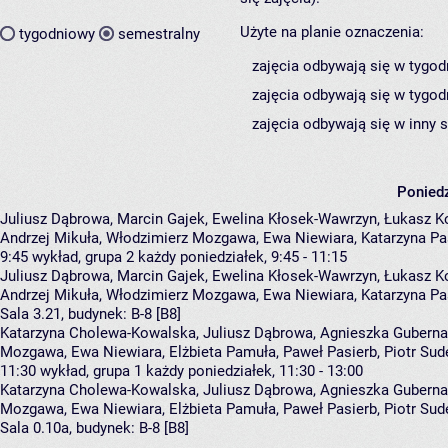
Użyte na planie oznaczenia:
tygodniowy
semestralny
zajęcia odbywają się w tygod
zajęcia odbywają się w tygod
zajęcia odbywają się w inny 
Poniedz
Juliusz Dąbrowa, Marcin Gajek, Ewelina Kłosek-Wawrzyn, Łukasz K
Andrzej Mikuła, Włodzimierz Mozgawa, Ewa Niewiara, Katarzyna Pa
9:45
wykład, grupa 2
każdy poniedziałek, 9:45 - 11:15
Juliusz Dąbrowa
,
Marcin Gajek
,
Ewelina Kłosek-Wawrzyn
,
Łukasz K
Andrzej Mikuła
,
Włodzimierz Mozgawa
,
Ewa Niewiara
,
Katarzyna Pa
Sala 3.21,
budynek:
B-8 [B8]
Katarzyna Cholewa-Kowalska, Juliusz Dąbrowa, Agnieszka Gubernat,
Mozgawa, Ewa Niewiara, Elżbieta Pamuła, Paweł Pasierb, Piotr Sud
11:30
wykład, grupa 1
każdy poniedziałek, 11:30 - 13:00
Katarzyna Cholewa-Kowalska
,
Juliusz Dąbrowa
,
Agnieszka Guberna
Mozgawa
,
Ewa Niewiara
,
Elżbieta Pamuła
,
Paweł Pasierb
,
Piotr Sud
Sala 0.10a,
budynek:
B-8 [B8]