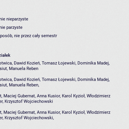
nie nieparzyste
nie parzyste
sposób, nie przez cały semestr
iałek
otwica, Dawid Kozień, Tomasz Łojewski, Dominika Madej,
siut, Manuela Reben
otwica
,
Dawid Kozień
,
Tomasz Łojewski
,
Dominika Madej
,
siut
,
Manuela Reben
,
 Maciej Gubernat, Anna Kusior, Karol Kyzioł, Włodzimierz
er, Krzysztof Wojciechowski
t
,
Maciej Gubernat
,
Anna Kusior
,
Karol Kyzioł
,
Włodzimierz
er
,
Krzysztof Wojciechowski
,