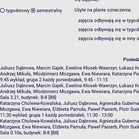
Użyte na planie oznaczenia:
tygodniowy
semestralny
zajęcia odbywają się w tygod
zajęcia odbywają się w tygod
zajęcia odbywają się w inny 
Poniedz
Juliusz Dąbrowa, Marcin Gajek, Ewelina Kłosek-Wawrzyn, Łukasz K
Andrzej Mikuła, Włodzimierz Mozgawa, Ewa Niewiara, Katarzyna Pa
9:45
wykład, grupa 2
każdy poniedziałek, 9:45 - 11:15
Juliusz Dąbrowa
,
Marcin Gajek
,
Ewelina Kłosek-Wawrzyn
,
Łukasz K
Andrzej Mikuła
,
Włodzimierz Mozgawa
,
Ewa Niewiara
,
Katarzyna Pa
Sala 3.21,
budynek:
B-8 [B8]
Katarzyna Cholewa-Kowalska, Juliusz Dąbrowa, Agnieszka Gubernat,
Mozgawa, Ewa Niewiara, Elżbieta Pamuła, Paweł Pasierb, Piotr Sud
11:30
wykład, grupa 1
każdy poniedziałek, 11:30 - 13:00
Katarzyna Cholewa-Kowalska
,
Juliusz Dąbrowa
,
Agnieszka Guberna
Mozgawa
,
Ewa Niewiara
,
Elżbieta Pamuła
,
Paweł Pasierb
,
Piotr Sud
Sala 0.10a,
budynek:
B-8 [B8]