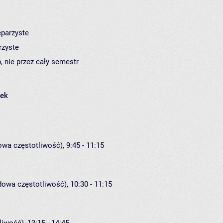
eparzyste
rzyste
, nie przez cały semestr
łek
owa częstotliwość), 9:45 - 11:15
dowa częstotliwość), 10:30 - 11:15