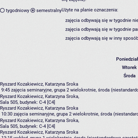
Użyte na planie oznaczenia:
tygodniowy
semestralny
zajęcia odbywają się w tygodnie ni
zajęcia odbywają się w tygodnie pa
zajęcia odbywają się w inny sposób
Poniedzia
Wtorek
Środa
Ryszard Kozakiewicz, Katarzyna Sroka
9:45
zajęcia seminaryjne, grupa 2
wielokrotnie, środa (niestandard
Ryszard Kozakiewicz
,
Katarzyna Sroka
,
Sala 505,
budynek:
C-4 [C4]
Ryszard Kozakiewicz, Katarzyna Sroka
10:30
zajęcia seminaryjne, grupa 2
wielokrotnie, środa (niestandar
Ryszard Kozakiewicz
,
Katarzyna Sroka
,
Sala 505,
budynek:
C-4 [C4]
Ryszard Kozakiewicz, Katarzyna Sroka