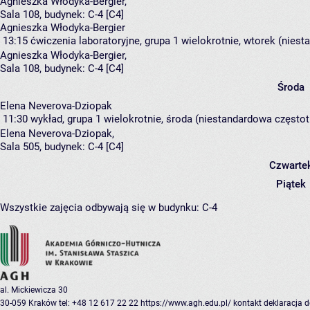
Agnieszka Włodyka-Bergier
,
Sala 108,
budynek:
C-4 [C4]
Agnieszka Włodyka-Bergier
13:15
ćwiczenia laboratoryjne, grupa 1
wielokrotnie, wtorek (niest
Agnieszka Włodyka-Bergier
,
Sala 108,
budynek:
C-4 [C4]
Środa
Elena Neverova-Dziopak
11:30
wykład, grupa 1
wielokrotnie, środa (niestandardowa częstotl
Elena Neverova-Dziopak
,
Sala 505,
budynek:
C-4 [C4]
Czwarte
Piątek
Wszystkie zajęcia odbywają się w budynku:
C-4
al. Mickiewicza 30
30-059 Kraków
tel: +48 12 617 22 22
https://www.agh.edu.pl/
kontakt
deklaracja 