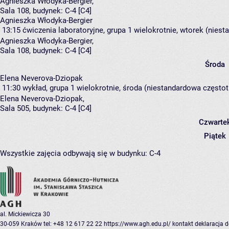
Agnieszka Włodyka-Bergier
,
Sala 108,
budynek:
C-4 [C4]
Agnieszka Włodyka-Bergier
13:15
ćwiczenia laboratoryjne, grupa 1
wielokrotnie, wtorek (niest
Agnieszka Włodyka-Bergier
,
Sala 108,
budynek:
C-4 [C4]
Środa
Elena Neverova-Dziopak
11:30
wykład, grupa 1
wielokrotnie, środa (niestandardowa częstotl
Elena Neverova-Dziopak
,
Sala 505,
budynek:
C-4 [C4]
Czwarte
Piątek
Wszystkie zajęcia odbywają się w budynku:
C-4
al. Mickiewicza 30
30-059 Kraków
tel: +48 12 617 22 22
https://www.agh.edu.pl/
kontakt
deklaracja 