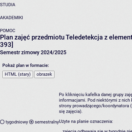
STUDIA
AKADEMIKI
POMOC
Plan zajęć przedmiotu Teledetekcja z elemen
393]
Semestr zimowy 2024/2025
Pokaż plan w formacie:
HTML (stary)
obrazek
Po kliknięciu kafelka danej grupy za
informacjami. Pod niektórymi z nich k
strony prowadzącego/koordynatora (
się zajęcia).
Użyte na planie oznaczenia:
tygodniowy
semestralny
zajęcia odbywają się w tygodnie ni