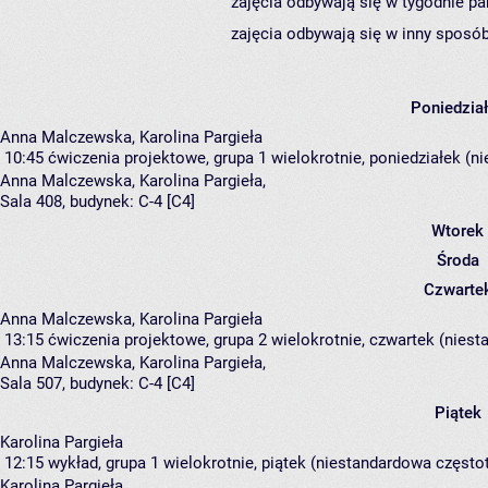
zajęcia odbywają się w tygodnie pa
zajęcia odbywają się w inny sposób
Poniedzia
Anna Malczewska, Karolina Pargieła
10:45
ćwiczenia projektowe, grupa 1
wielokrotnie, poniedziałek (n
Anna Malczewska
,
Karolina Pargieła
,
Sala 408,
budynek:
C-4 [C4]
Wtorek
Środa
Czwarte
Anna Malczewska, Karolina Pargieła
13:15
ćwiczenia projektowe, grupa 2
wielokrotnie, czwartek (niest
Anna Malczewska
,
Karolina Pargieła
,
Sala 507,
budynek:
C-4 [C4]
Piątek
Karolina Pargieła
12:15
wykład, grupa 1
wielokrotnie, piątek (niestandardowa częstot
Karolina Pargieła
,