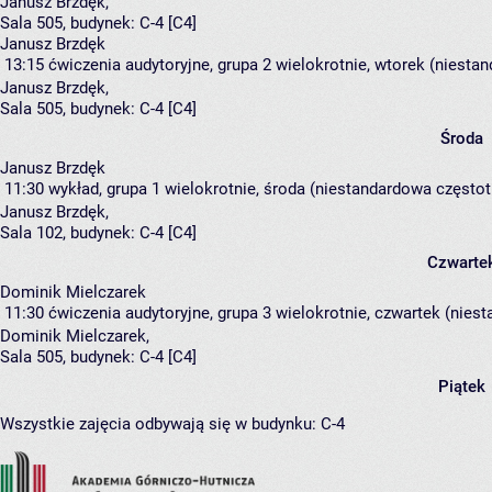
Janusz Brzdęk
,
Sala 505,
budynek:
C-4 [C4]
Janusz Brzdęk
13:15
ćwiczenia audytoryjne, grupa 2
wielokrotnie, wtorek (niestan
Janusz Brzdęk
,
Sala 505,
budynek:
C-4 [C4]
Środa
Janusz Brzdęk
11:30
wykład, grupa 1
wielokrotnie, środa (niestandardowa częstotl
Janusz Brzdęk
,
Sala 102,
budynek:
C-4 [C4]
Czwarte
Dominik Mielczarek
11:30
ćwiczenia audytoryjne, grupa 3
wielokrotnie, czwartek (niest
Dominik Mielczarek
,
Sala 505,
budynek:
C-4 [C4]
Piątek
Wszystkie zajęcia odbywają się w budynku:
C-4