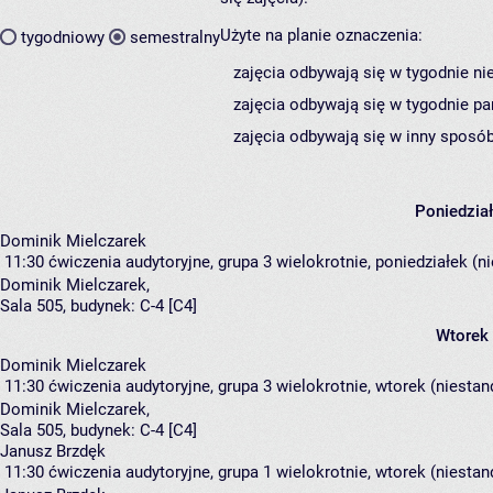
Użyte na planie oznaczenia:
tygodniowy
semestralny
zajęcia odbywają się w tygodnie ni
zajęcia odbywają się w tygodnie pa
zajęcia odbywają się w inny sposób
Poniedzia
Dominik Mielczarek
11:30
ćwiczenia audytoryjne, grupa 3
wielokrotnie, poniedziałek (n
Dominik Mielczarek
,
Sala 505,
budynek:
C-4 [C4]
Wtorek
Dominik Mielczarek
11:30
ćwiczenia audytoryjne, grupa 3
wielokrotnie, wtorek (niestan
Dominik Mielczarek
,
Sala 505,
budynek:
C-4 [C4]
Janusz Brzdęk
11:30
ćwiczenia audytoryjne, grupa 1
wielokrotnie, wtorek (niestan