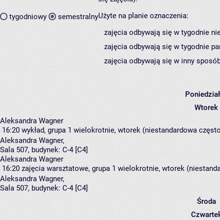
Użyte na planie oznaczenia:
tygodniowy
semestralny
zajęcia odbywają się w tygodnie ni
zajęcia odbywają się w tygodnie pa
zajęcia odbywają się w inny sposób
Poniedzia
Wtorek
Aleksandra Wagner
16:20
wykład, grupa 1
wielokrotnie, wtorek (niestandardowa częstot
Aleksandra Wagner
,
Sala 507,
budynek:
C-4 [C4]
Aleksandra Wagner
16:20
zajęcia warsztatowe, grupa 1
wielokrotnie, wtorek (niestand
Aleksandra Wagner
,
Sala 507,
budynek:
C-4 [C4]
Środa
Czwarte