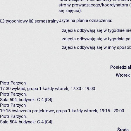
strony prowadzącego/koordynatora (
się zajęcia).
Użyte na planie oznaczenia:
tygodniowy
semestralny
zajęcia odbywają się w tygodnie ni
zajęcia odbywają się w tygodnie pa
zajęcia odbywają się w inny sposób
Poniedzia
Wtorek
Piotr Parzych
17:30
wykład, grupa 1
każdy wtorek, 17:30 - 19:00
Piotr Parzych
,
Sala 504,
budynek:
C-4 [C4]
Piotr Parzych
19:15
ćwiczenia projektowe, grupa 1
każdy wtorek, 19:15 - 20:00
Piotr Parzych
,
Sala 504,
budynek:
C-4 [C4]
Środa