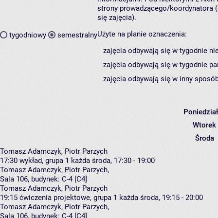
strony prowadzącego/koordynatora (
się zajęcia).
Użyte na planie oznaczenia:
tygodniowy
semestralny
zajęcia odbywają się w tygodnie ni
zajęcia odbywają się w tygodnie pa
zajęcia odbywają się w inny sposób
Poniedzia
Wtorek
Środa
Tomasz Adamczyk, Piotr Parzych
17:30
wykład, grupa 1
każda środa, 17:30 - 19:00
Tomasz Adamczyk
,
Piotr Parzych
,
Sala 106,
budynek:
C-4 [C4]
Tomasz Adamczyk, Piotr Parzych
19:15
ćwiczenia projektowe, grupa 1
każda środa, 19:15 - 20:00
Tomasz Adamczyk
,
Piotr Parzych
,
Sala 106,
budynek:
C-4 [C4]