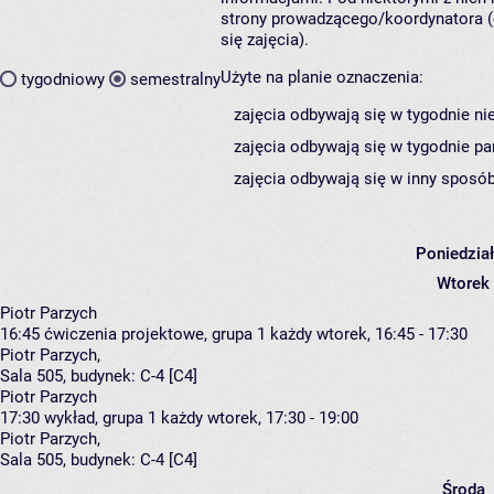
strony prowadzącego/koordynatora (
się zajęcia).
Użyte na planie oznaczenia:
tygodniowy
semestralny
zajęcia odbywają się w tygodnie ni
zajęcia odbywają się w tygodnie pa
zajęcia odbywają się w inny sposób
Poniedzia
Wtorek
Piotr Parzych
16:45
ćwiczenia projektowe, grupa 1
każdy wtorek, 16:45 - 17:30
Piotr Parzych
,
Sala 505,
budynek:
C-4 [C4]
Piotr Parzych
17:30
wykład, grupa 1
każdy wtorek, 17:30 - 19:00
Piotr Parzych
,
Sala 505,
budynek:
C-4 [C4]
Środa