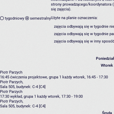
strony prowadzącego/koordynatora (
się zajęcia).
Użyte na planie oznaczenia:
tygodniowy
semestralny
zajęcia odbywają się w tygodnie ni
zajęcia odbywają się w tygodnie pa
zajęcia odbywają się w inny sposób
Poniedzia
Wtorek
Piotr Parzych
16:45
ćwiczenia projektowe, grupa 1
każdy wtorek, 16:45 - 17:30
Piotr Parzych
,
Sala 505,
budynek:
C-4 [C4]
Piotr Parzych
17:30
wykład, grupa 1
każdy wtorek, 17:30 - 19:00
Piotr Parzych
,
Sala 505,
budynek:
C-4 [C4]
Środa