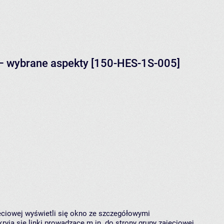
– wybrane aspekty [150-HES-1S-005]
jęciowej wyświetli się okno ze szczegółowymi
ryją się linki prowadzące m.in. do strony grupy zajęciowej,