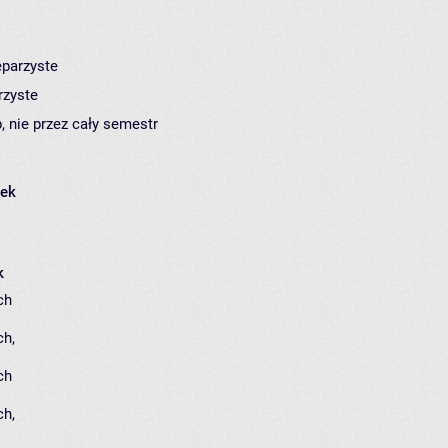
eparzyste
rzyste
, nie przez cały semestr
łek
k
ch
ch
,
ch
ch
,