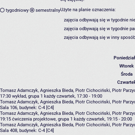
Użyte na planie oznaczenia:
tygodniowy
semestralny
zajęcia odbywają się w tygodnie ni
zajęcia odbywają się w tygodnie pa
zajęcia odbywają się w inny sposób
Poniedzia
Wtorek
Środa
Czwarte
Tomasz Adamczyk, Agnieszka Bieda, Piotr Cichociński, Piotr Parzy
17:30
wykład, grupa 1
każdy czwartek, 17:30 - 19:00
Tomasz Adamczyk
,
Agnieszka Bieda
,
Piotr Cichociński
,
Piotr Parzy
Sala 106,
budynek:
C-4 [C4]
Tomasz Adamczyk, Agnieszka Bieda, Piotr Cichociński, Piotr Parzy
19:15
ćwiczenia projektowe, grupa 1
każdy czwartek, 19:15 - 20:00
Tomasz Adamczyk
,
Agnieszka Bieda
,
Piotr Cichociński
,
Piotr Parzy
Sala 408,
budynek:
C-4 [C4]