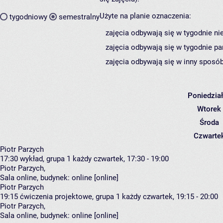
Użyte na planie oznaczenia:
tygodniowy
semestralny
zajęcia odbywają się w tygodnie ni
zajęcia odbywają się w tygodnie pa
zajęcia odbywają się w inny sposób
Poniedzia
Wtorek
Środa
Czwarte
Piotr Parzych
17:30
wykład, grupa 1
każdy czwartek, 17:30 - 19:00
Piotr Parzych
,
Sala online,
budynek:
online [online]
Piotr Parzych
19:15
ćwiczenia projektowe, grupa 1
każdy czwartek, 19:15 - 20:00
Piotr Parzych
,
Sala online,
budynek:
online [online]