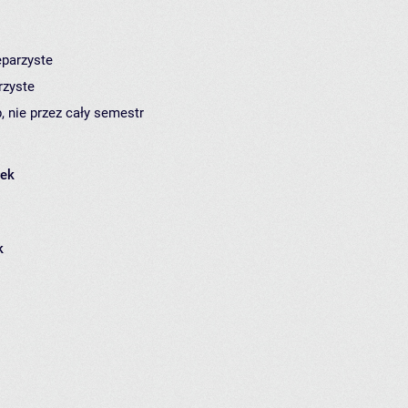
eparzyste
rzyste
, nie przez cały semestr
łek
k